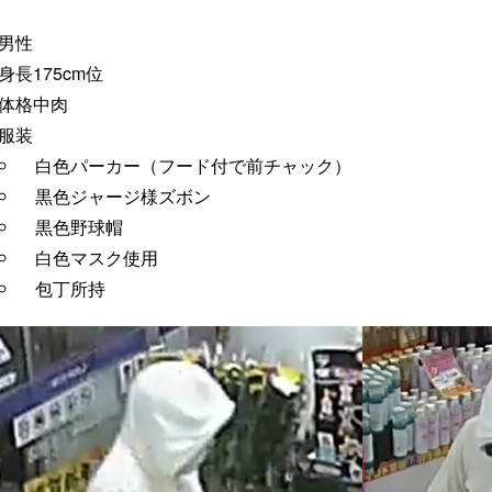
男性
身長175cm位
体格中肉
服装
白色パーカー（フード付で前チャック）
黒色ジャージ様ズボン
黒色野球帽
白色マスク使用
包丁所持