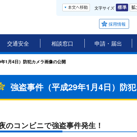
文字サイズ
採用情報
交通安全
相談窓口
申請・届出
9年1月4日）防犯カメラ画像の公開
強盗事件（平成29年1月4日）防
夜のコンビニで強盗事件発生！