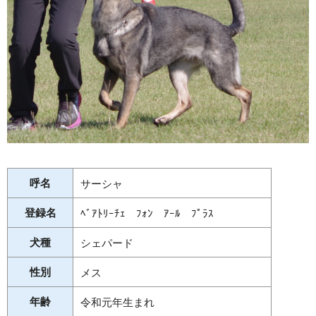
呼名
サーシャ
登録名
ﾍﾞｱﾄﾘｰﾁｪ ﾌｫﾝ ｱｰﾙ ﾌﾟﾗｽ
犬種
シェパード
性別
メス
年齢
令和元年生まれ