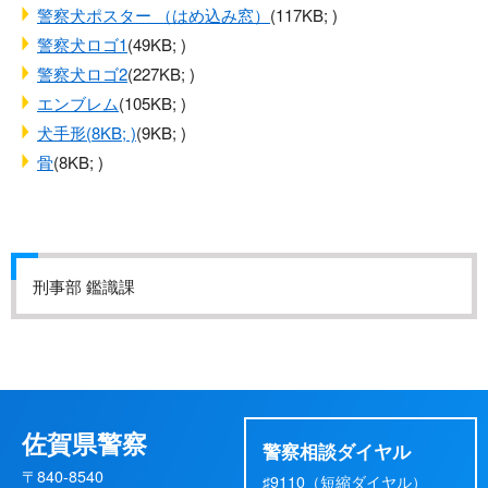
警察犬ポスター （はめ込み窓）
(117KB; )
警察犬ロゴ1
(49KB; )
警察犬ロゴ2
(227KB; )
エンブレム
(105KB; )
犬手形(8KB; )
(9KB; )
骨
(8KB; )
刑事部 鑑識課
佐賀県警察
警察相談ダイヤル
〒840-8540
♯9110（短縮ダイヤル）