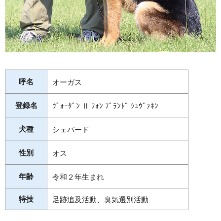
呼名
オーガス
登録名
ｳﾞｫｰﾀﾞﾝ Ⅱ ﾌｫﾝ ﾌﾞﾗﾝﾄﾞ ｼｭｳﾞｧﾈﾝ
犬種
シェパード
性別
オス
年齢
令和２年生まれ
特技
足跡追及活動、臭気選別活動