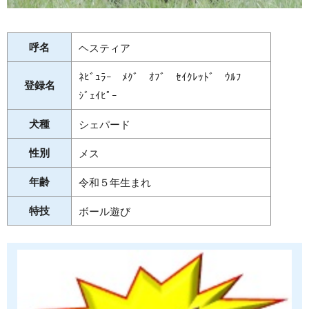
呼名
ヘスティア
ﾈﾋﾞｭﾗｰ ﾒｸﾞ ｵﾌﾞ ｾｲｸﾚｯﾄﾞ ｳﾙﾌ
登録名
ｼﾞｪｲﾋﾟｰ
犬種
シェパード
性別
メス
年齢
令和５年生まれ
特技
ボール遊び