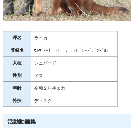
呼名
ライカ
登録名
ｳﾙｳﾞｨｰﾅ Ⅱ ｖ．ｄ ﾛｰﾄﾞﾃﾞﾝﾄﾞﾛﾝ
犬種
シェパード
性別
メス
年齢
令和２年生まれ
特技
ディスク
活動動画集