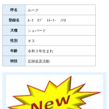
呼名
ルーク
登録名
ﾙｰｸ ｵﾌﾞ ﾄﾚｰﾅｰ ﾉﾅｶ
犬種
シェパード
性別
オス
年齢
令和３年生まれ
特技
足跡追及活動