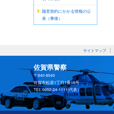
随意契約にかかる情報の公
表（事後）
サイトマップ
佐賀県警察
〒840-8540
佐賀市松原1丁目1番16号
TEL 0952-24-1111(代表）