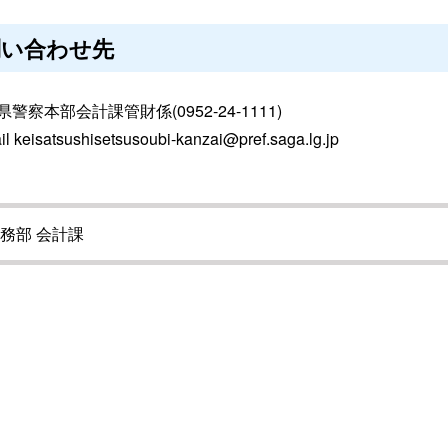
問い合わせ先
警察本部会計課管財係(0952-24-1111)
il keisatsushisetsusoubi-kanzai@pref.saga.lg.jp
務部 会計課