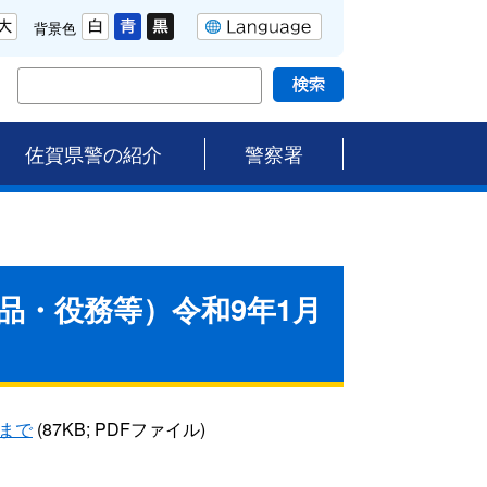
背景色
佐賀県警の紹介
警察署
品・役務等）令和9年1月
まで
(87KB; PDFファイル)