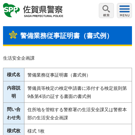
警備業務従事証明書（書式例）
生活安全企画課
様式名
警備業務従事証明書（書式例）
内容説
警備員等検定の検定申請書に添付する検定規則第
明
9条第4項の証する書面の書式例
問い合
住所地を管轄する警察署の生活安全課又は警察本
わせ先
部の生活安全企画課
様式枚
様式 1枚