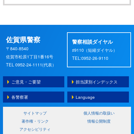
佐賀県警察
警察相談ダイヤル
〒840-8540
♯9110（短縮ダイヤル）
佐賀市松原1丁目1番16号
TEL:0952-26-9110
TEL 0952-24-1111(代表）
ご意見・ご要望
担当課別インデックス
各警察署
Language
サイトマップ
個人情報の取扱い
著作権・リンク
情報公開制度
アクセシビリティ