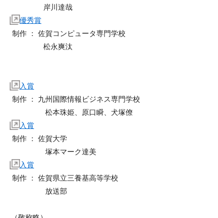
岸川達哉
優秀賞
制作 ： 佐賀コンピュータ専門学校
松永爽汰
入賞
制作 ： 九州国際情報ビジネス専門学校
松本珠姫、原口瞬、犬塚僚
入賞
制作 ： 佐賀大学
塚本マーク達美
入賞
制作 ： 佐賀県立三養基高等学校
放送部
（敬称略）