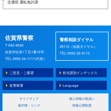
交通部 運転免許課
佐賀県警察
警察相談ダイヤル
〒840-8540
♯9110（短縮ダイヤル）
佐賀市松原1丁目1番16号
TEL:0952-26-9110
TEL 0952-24-1111(代表）
ご意見・ご要望
担当課別インデックス
各警察署
Language
サイトマップ
個人情報の取扱い
著作権・リンク
情報公開制度