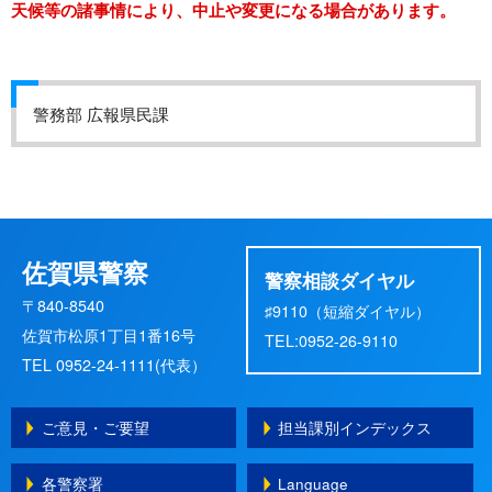
天候等の諸事情により、中止や変更になる場合があります。
警務部 広報県民課
佐賀県警察
警察相談ダイヤル
〒840-8540
♯9110（短縮ダイヤル）
佐賀市松原1丁目1番16号
TEL:0952-26-9110
TEL 0952-24-1111(代表）
ご意見・ご要望
担当課別インデックス
各警察署
Language