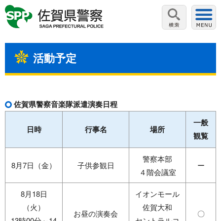
活動予定
佐賀県警察音楽隊派遣演奏日程
一般
日時
行事名
場所
観覧
警察本部
8月7日（金）
子供参観日
ー
４階会議室
8月18日
イオンモール
（火）
佐賀大和
お昼の演奏会
〇
13時00分～14
セントラルコ