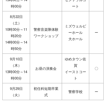
時00分
ート
8月22日
（土）
ミズウェルビ
10時30分～11
警察音楽隊体験
ーホール
ー
時20分
ワークショップ
大ホール
14時00分～14
時50分
9月10日
ゆめタウン佐
（木）
賀
お昼の演奏会
〇
13時00分～14
イーストコー
時00分
ト
9月29日
初任科短期卒業
警察学校
ー
（火）
式