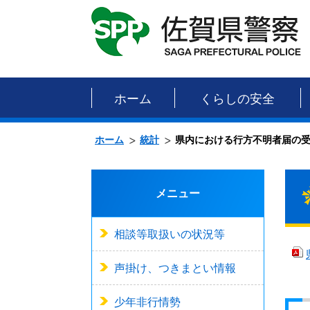
ホーム
くらしの安全
ホーム
統計
県内における行方不明者届の
メニュー
相談等取扱いの状況等
声掛け、つきまとい情報
少年非行情勢