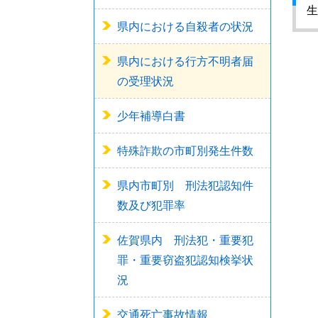
生
県内における自殺者の状況
県内における行方不明者届
の受理状況
少年補導白書
特殊詐欺の市町別発生件数
県内市町別 刑法犯認知件
数及び犯罪率
佐賀県内 刑法犯・重要犯
罪・重要窃盗犯認知検挙状
況
交通死亡事故情報