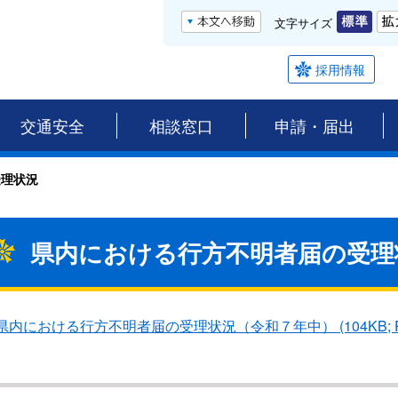
文字サイズ
採用情報
交通安全
相談窓口
申請・届出
受理状況
県内における行方不明者届の受理
県内における行方不明者届の受理状況（令和７年中） (104KB; 