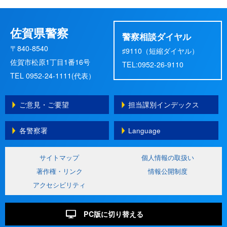
佐賀県警察
警察相談ダイヤル
〒840-8540
♯9110（短縮ダイヤル）
佐賀市松原1丁目1番16号
TEL:0952-26-9110
TEL 0952-24-1111(代表）
ご意見・ご要望
担当課別インデックス
各警察署
Language
サイトマップ
個人情報の取扱い
著作権・リンク
情報公開制度
アクセシビリティ
PC版に切り替える