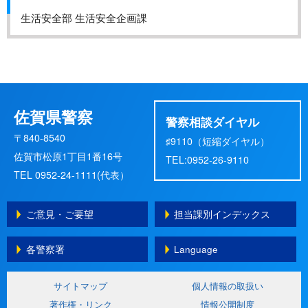
生活安全部 生活安全企画課
佐賀県警察
警察相談ダイヤル
〒840-8540
♯9110（短縮ダイヤル）
佐賀市松原1丁目1番16号
TEL:0952-26-9110
TEL 0952-24-1111(代表）
ご意見・ご要望
担当課別インデックス
各警察署
Language
サイトマップ
個人情報の取扱い
著作権・リンク
情報公開制度