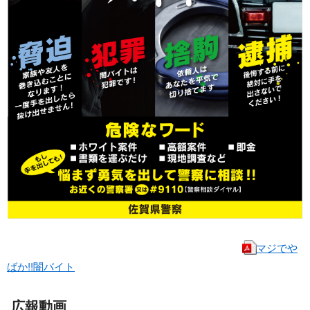
マジでや
ばか!!闇バイト
広報動画