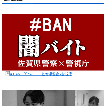
＃BAN 闇バイト 佐賀県警察×警視庁