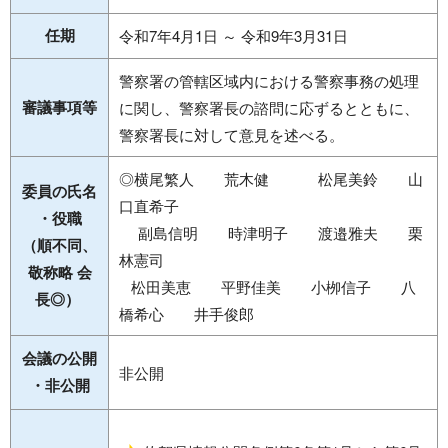
任期
令和7年4月1日 ～ 令和9年3月31日
警察署の管轄区域内における警察事務の処理
審議事項等
に関し、警察署長の諮問に応ずるとともに、
警察署長に対して意見を述べる。
◎横尾繁人 荒木健 松尾美鈴 山
委員の氏名
口直希子
・役職
副島信明 時津明子 渡邉雅夫 栗
（順不同、
林憲司
敬称略 会
松田美恵 平野佳美 小栁信子 八
長◎）
橋希心 井手俊郎
会議の公開
非公開
・非公開