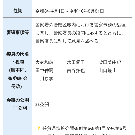
任期
令和8年4月1日～令和10年3月31日
警察署の管轄区域内における警察事務の処理
審議事項等
に関し、警察署長の諮問に応ずるとともに、
警察署長に対して意見を述べる
委員の氏名
・役職
大家和義 水田愛子 柴田美由紀
（順不同、
田中伸嗣 吉谷拓也 山口隆士
敬称略 会
川原学
長◎）
会議の公開
非公開
・非公開
佐賀県情報公開条例第6条第1号から第6号