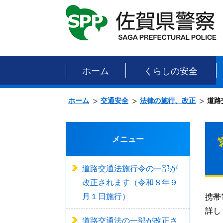
ホーム
くらしの安全
ホーム
交通安全
法律の施行、改正
道路
メニュー
道路交通法施行令の一部が
改正されます（令和８年９
月１日施行）
携帯
詳し
道路交通法の一部が改正さ