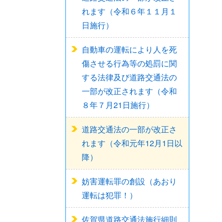
れます（令和６年１１月１
日施行）
自動車の運転により人を死
傷させる行為等の処罰に関
する法律及び道路交通法の
一部が改正されます（令和
８年７月21日施行）
道路交通法の一部が改正さ
れます（令和元年12月1日以
降）
妨害運転罪の創設（あおり
運転は犯罪！）
佐賀県道路交通法施行細則