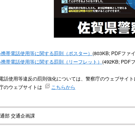
※携帯電話使用等に関する罰則（ポスター）
(803KB; PDFファ
※携帯電話使用等に関する罰則（リーフレット）
(492KB; PD
電話使用等違反の罰則強化については、警察庁のウェブサイト
庁のウェブサイトは
こちらから
通部 交通企画課