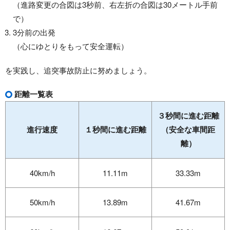
（進路変更の合図は3秒前、右左折の合図は30メートル手前
で）
3分前の出発
（心にゆとりをもって安全運転）
を実践し、追突事故防止に努めましょう。
距離一覧表
３秒間に進む距離
進行速度
１秒間に進む距離
（安全な車間距
離）
40km/h
11.11m
33.33m
50km/h
13.89m
41.67m