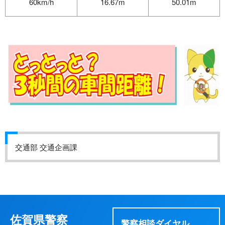
60km/h
16.67m
50.01m
交通部 交通企画課
佐賀県警察
警察相談ダイヤル