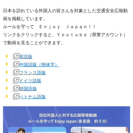
日本を訪れている外国人の皆さんを対象とした交通安全広報動
画を掲載しています。
ルールを守って Ｅｎｊｏｙ Ｊａｐａｎ！！
リンクをクリックすると、Ｙｏｕｔｕｂｅ（県警アカウント）
で動画を見ることができます。
英語版
中国語版（簡体字）
フランス語版
ドイツ語版
韓国語版
ベトナム語版