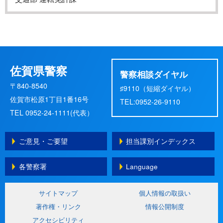
佐賀県警察
警察相談ダイヤル
〒840-8540
♯9110（短縮ダイヤル）
佐賀市松原1丁目1番16号
TEL:0952-26-9110
TEL 0952-24-1111(代表）
ご意見・ご要望
担当課別インデックス
各警察署
Language
サイトマップ
個人情報の取扱い
著作権・リンク
情報公開制度
アクセシビリティ