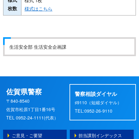
様式 1枚
枚数
様式はこちら
生活安全部 生活安全企画課
佐賀県警察
警察相談ダイヤル
〒840-8540
♯9110（短縮ダイヤル）
佐賀市松原1丁目1番16号
TEL:0952-26-9110
TEL 0952-24-1111(代表）
ご意見・ご要望
担当課別インデックス