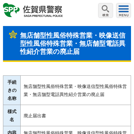
無店舗型性風俗特殊営業・映像送信
型性風俗特殊営業・無店舗型電話異
性紹介営業の廃止届
手続
無店舗型性風俗特殊営業・映像送信型性風俗特殊営
きの
業・無店舗型電話異性紹介営業の廃止届
名称
様式
廃止届出書
名
内容
無店舗型性風俗特殊営業、映像送信型性風俗特殊営