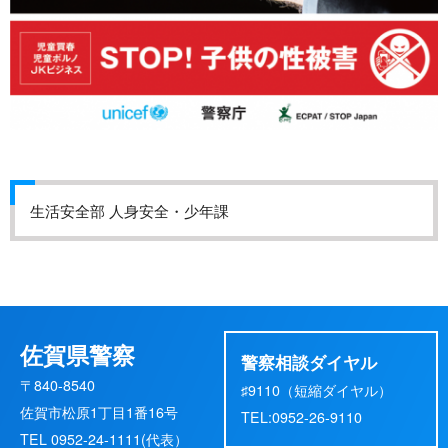
生活安全部 人身安全・少年課
佐賀県警察
警察相談ダイヤル
〒840-8540
♯9110（短縮ダイヤル）
佐賀市松原1丁目1番16号
TEL:0952-26-9110
TEL 0952-24-1111(代表）