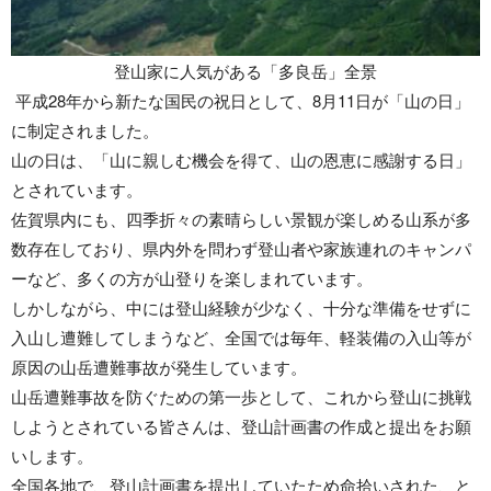
登山家に人気がある「多良岳」全景
平成28年から新たな国民の祝日として、8月11日が「山の日」
に制定されました。
山の日は、「山に親しむ機会を得て、山の恩恵に感謝する日」
とされています。
佐賀県内にも、四季折々の素晴らしい景観が楽しめる山系が多
数存在しており、県内外を問わず登山者や家族連れのキャンパ
ーなど、多くの方が山登りを楽しまれています。
しかしながら、中には登山経験が少なく、十分な準備をせずに
入山し遭難してしまうなど、全国では毎年、軽装備の入山等が
原因の山岳遭難事故が発生しています。
山岳遭難事故を防ぐための第一歩として、これから登山に挑戦
しようとされている皆さんは、登山計画書の作成と提出をお願
いします。
全国各地で、登山計画書を提出していたため命拾いされた、と