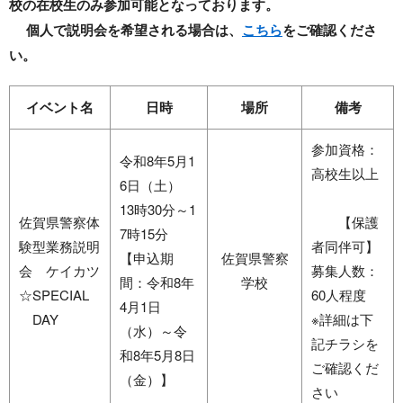
校の在校生のみ参加可能となっております。
個人で説明会を希望される場合は、
こちら
をご確認くださ
い。
イベント名
日時
場所
備考
参加資格：
令和8年5月1
高校生以上
6日（土）
13時30分～1
佐賀県警察体
【保護
7時15分
験型業務説明
者同伴可】
【申込期
佐賀県警察
会 ケイカツ
募集人数：
間：令和8年
学校
☆SPECIAL
60人程度
4月1日
DAY
※詳細は下
（水）～令
記チラシを
和8年5月8日
ご確認くだ
（金）】
さい