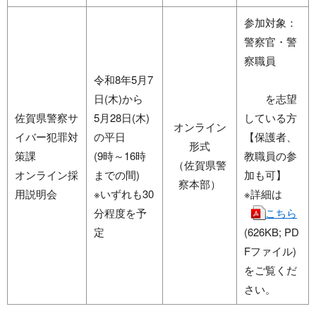
参加対象：
警察官・警
察職員
令和8年5月7
日(木)から
を志望
佐賀県警察サ
5月28日(木)
している方
オンライン
イバー犯罪対
の平日
【保護者、
形式
策課
(9時～16時
教職員の参
（佐賀県警
オンライン採
までの間)
加も可】
察本部）
用説明会
※いずれも30
※詳細は
分程度を予
こちら
定
(626KB; PD
Fファイル)
をご覧くだ
さい。