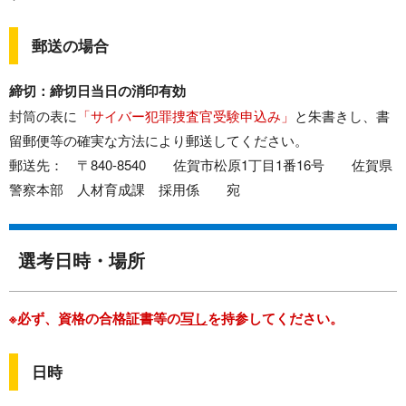
郵送の場合
締切：締切日当日の消印有効
封筒の表に
「サイバー犯罪捜査官受験申込み」
と朱書きし、書
留郵便等の確実な方法により郵送してください。
郵送先： 〒840-8540 佐賀市松原1丁目1番16号 佐賀県
警察本部 人材育成課 採用係 宛
選考日時・場所
※必ず、資格の合格証書等の
写し
を持参してください。
日時