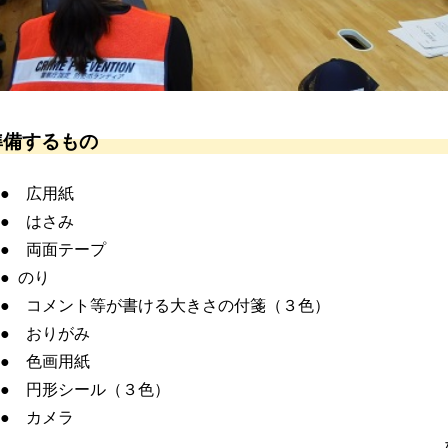
備するもの
 広用紙
 はさみ
 両面テープ
 のり
コメント等が書ける大きさの付箋（３色）
 おりがみ
 色画用紙
 円形シール（３色）
 カメラ
な