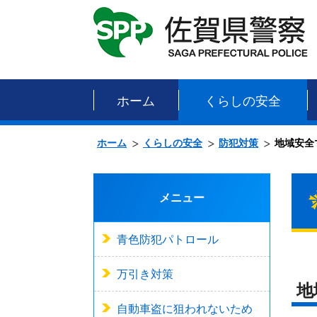
ホーム
くらしの安全
ホーム
くらしの安全
防犯対策
地域安全
メニュー
青色防犯パトロール
万引き対策
地
自動車盗に狙われないため