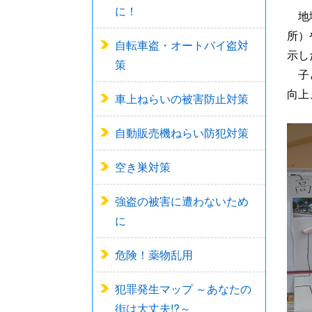
に！
地域
所）
自転車盗・オートバイ盗対
示し
策
子ど
向上
車上ねらいの被害防止対策
自動販売機ねらい防犯対策
空き巣対策
強盗の被害に遭わないため
に
危険！薬物乱用
犯罪発生マップ ～あなたの
街は大丈夫!?～