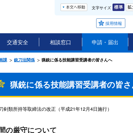
文字サイズ
採用情報
交通安全
相談窓口
申請・届出
画課
銃刀法関係
猟銃に係る技能講習受講者の皆さんへ
猟銃に係る技能講習受講者の皆さ
刀剣類所持等取締法の改正（平成21年12月4日施行）
間の厳守について