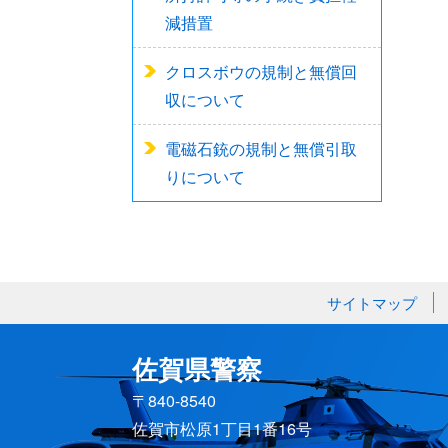
減措置
クロスボウの規制と無償回
収について
電磁石銃の規制と無償引取
りについて
サイトマップ
佐賀県警察
〒840-8540
佐賀市松原1丁目1番16号