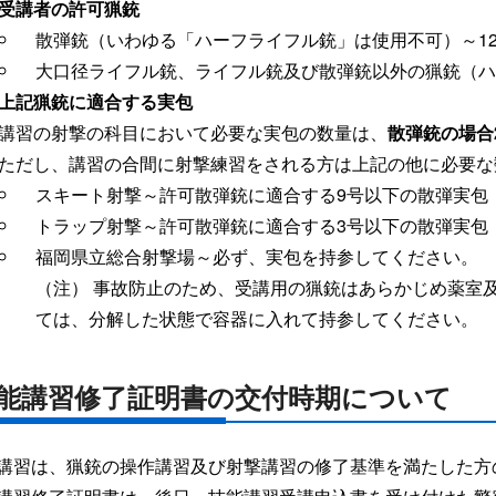
受講者の許可猟銃
散弾銃（いわゆる「ハーフライフル銃」は使用不可）～1
大口径ライフル銃、ライフル銃及び散弾銃以外の猟銃（ハ
上記猟銃に適合する実包
講習の射撃の科目において必要な実包の数量は、
散弾銃の場合
ただし、講習の合間に射撃練習をされる方は上記の他に必要な
スキート射撃～許可散弾銃に適合する9号以下の散弾実包
トラップ射撃～許可散弾銃に適合する3号以下の散弾実包
福岡県立総合射撃場～必ず、実包を持参してください。
（注） 事故防止のため、受講用の猟銃はあらかじめ薬室
ては、分解した状態で容器に入れて持参してください。
能講習修了証明書の交付時期について
講習は、猟銃の操作講習及び射撃講習の修了基準を満たした方