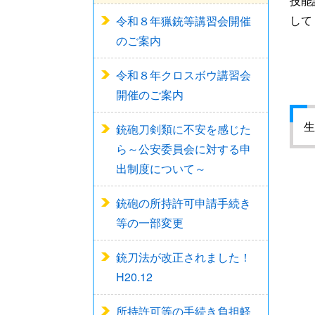
技能
して
令和８年猟銃等講習会開催
のご案内
令和８年クロスボウ講習会
開催のご案内
生
銃砲刀剣類に不安を感じた
ら～公安委員会に対する申
出制度について～
銃砲の所持許可申請手続き
等の一部変更
銃刀法が改正されました！
H20.12
所持許可等の手続き負担軽