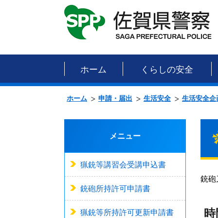
ホーム
くらしの安全
ホーム
申請・届出
生活安全
生活安全企
メニュー
猟銃等講習会受講申込書
銃砲
銃砲所持許可申請書
時
猟銃等所持許可更新申請書