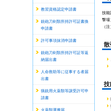
教習資格認定申請書
技能
撃場
銃砲刀剣類所持許可証書換
（注
申請書
許可事項抹消申請書
散
銃砲刀剣類所持許可証等返
納届出書
人命救助等に従事する者届
出書
技
猟銃用火薬類等譲受許可申
請書
火薬類運搬届