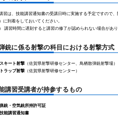
講習は、技能講習通知書の受講日時に実施する予定ですので、
）に到着をしておいてください。
） 講習時間に遅刻すると講習の修了が認められない場合があ
弾銃に係る射撃の科目における射撃方式
スキート射撃
（佐賀県射撃研修センター、鳥栖散弾銃射撃場）
トラップ射撃
（佐賀県射撃研修センター）
能講習受講者が持参するもの
猟銃・空気銃所持許可証
技能講習通知書