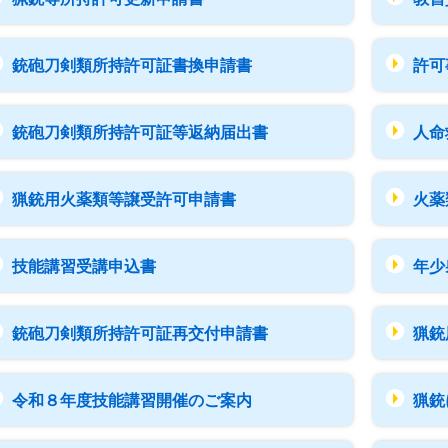
銃砲刀剣類所持許可証書換申請書
許可
銃砲刀剣類所持許可証等返納届出書
人命
猟銃用火薬類等譲受許可申請書
火薬
技能講習受講申込書
年少
銃砲刀剣類所持許可証再交付申請書
猟銃
令和８年度技能講習開催のご案内
猟銃