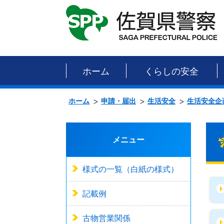
ホーム
くらしの安全
ホーム
申請・届出
生活安全
生活安全企
メニュー
様式の一覧（白紙の様式）
記載例
古物営業関係