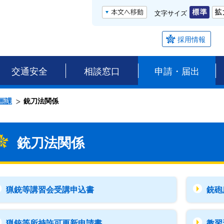
文字サイズ
採用情報
交通安全
相談窓口
申請・届出
画課
銃刀法関係
銃刀法関係
猟銃等講習会受講申込書
銃砲
猟銃等所持許可更新申請書
教習