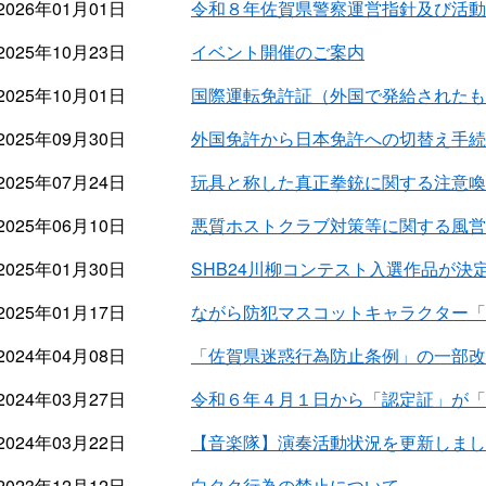
2026年01月01日
令和８年佐賀県警察運営指針及び活動
2025年10月23日
イベント開催のご案内
2025年10月01日
国際運転免許証（外国で発給されたも
2025年09月30日
外国免許から日本免許への切替え手続
2025年07月24日
玩具と称した真正拳銃に関する注意喚
2025年06月10日
悪質ホストクラブ対策等に関する風営
2025年01月30日
SHB24川柳コンテスト入選作品が決
2025年01月17日
ながら防犯マスコットキャラクター「
2024年04月08日
「佐賀県迷惑行為防止条例」の一部改
2024年03月27日
令和６年４月１日から「認定証」が「
2024年03月22日
【音楽隊】演奏活動状況を更新しまし
2023年12月12日
白タク行為の禁止について