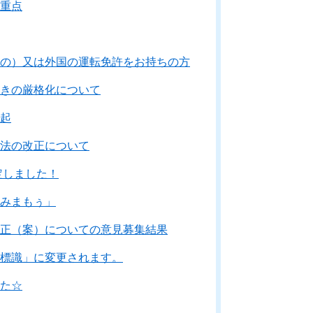
重点
の）又は外国の運転免許をお持ちの方
きの厳格化について
起
法の改正について
定しました！
みまもぅ」
正（案）についての意見募集結果
標識」に変更されます。
た☆