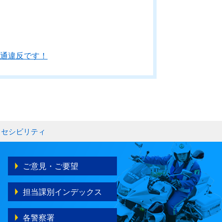
通違反です！
クセシビリティ
ご意見・ご要望
担当課別インデックス
各警察署