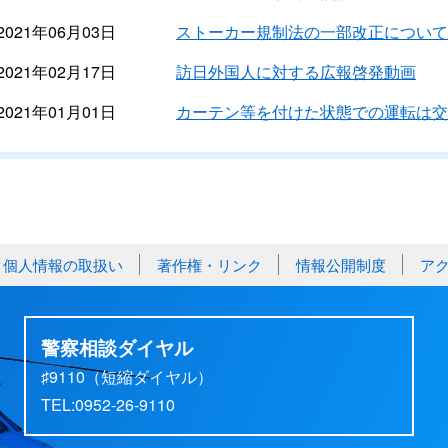
2021年06月03日
ストーカー規制法の一部改正について
2021年02月17日
訪日外国人に対する広報啓発動画
2021年01月01日
カーテン等を付けた状態での運転は交
個人情報の取扱い
著作権・リンク
情報公開制度
ア
警察相談ダイヤル
♯9110（短縮ダイヤル）
TEL:0952-26-9110