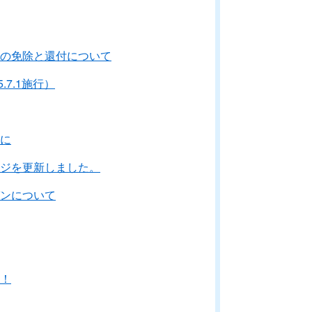
の免除と還付について
7.1施行）
に
ジを更新しました。
ンについて
！