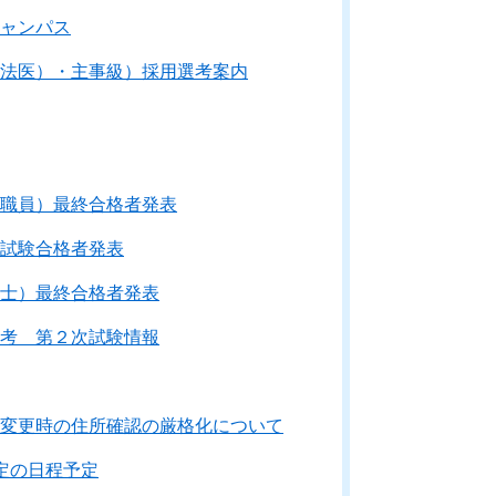
ャンパス
法医）・主事級）採用選考案内
職員）最終合格者発表
試験合格者発表
士）最終合格者発表
考 第２次試験情報
変更時の住所確認の厳格化について
定の日程予定