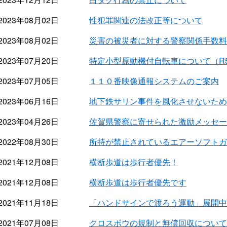
2023年08月02日
性犯罪関連の法改正等について
2023年08月02日
災害の被災者に対する警察関係手数料
2023年07月20日
特定小型原動機付自転車について（R5.
2023年07月05日
１１０番映像通報システムのご案内
2023年06月16日
地下鉄サリン事件を風化させないため
2023年04月26日
佐賀県警察に寄せられた激励メッセー
2022年08月30日
所持が禁止されているエアーソフトガ
2021年12月08日
横断歩道は歩行者優先！
2021年12月08日
横断歩道は歩行者優先です
2021年11月18日
「ハンドサインで渡ろう運動」展開中
2021年07月08日
クロスボウの規制と無償回収について