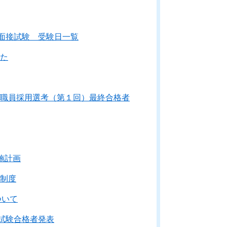
面接試験 受験日一覧
た
職員採用選考（第１回）最終合格者
施計画
制度
ついて
試験合格者発表